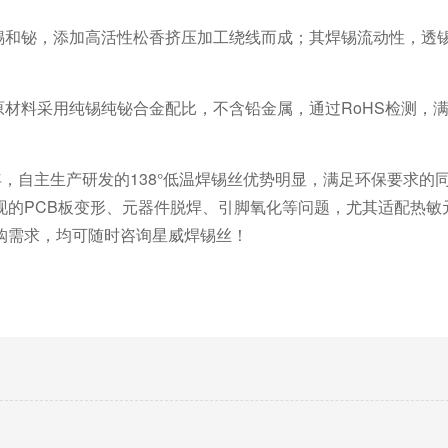
锡和铋，添加高活性松香挤压加工绕线而成；其焊锡流动性，透
原材料采用纯锡纯铋合金配比，不含铅金属，通过
RoHS检测，
年，自主生产研发的
138°
低温焊锡丝
优势明显，满足环保要求的
现的
PCB板变形、元器件脱焊、引脚氧化等问题，尤其适配热敏
购需求，均可随时咨询
星威焊锡丝
！