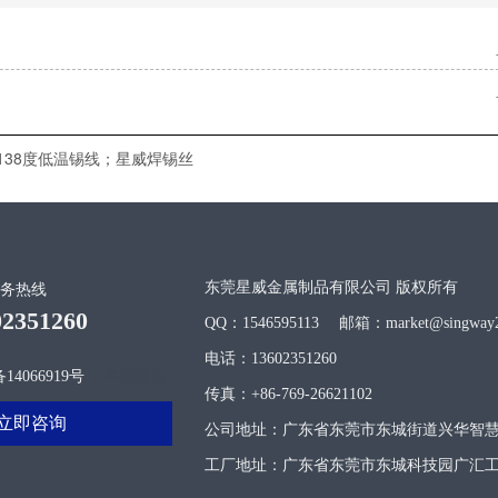
38度低温锡线；星威焊锡丝
东莞星威金属制品有限公司 版权所有
务热线
02351260
QQ：1546595113 邮箱：market@singway2
电话：13602351260
14066919号
牛商股份
传真：+86-769-26621102
立即咨询
公司地址：广东省东莞市东城街道兴华智慧
工厂地址：广东省东莞市东城科技园广汇工