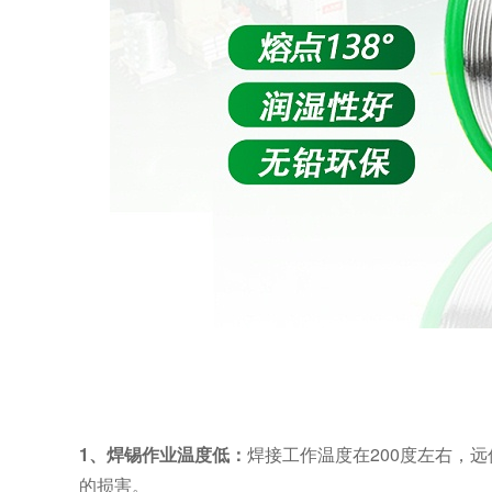
1、焊锡作业温度低：
焊接工作温度在
200
度
左右
，远
的损害。