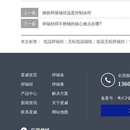
上一条
烙铁焊接锡丝温度控制诀窍
下一条
焊锡丝焊不锈钢的核心难点在哪?
本文标签：
低温焊锡丝；无铅低温锡线；低温无铅焊锡丝；1
星威首页
焊锡条
全国服
136
焊锡丝
焊锡膏
产品中心
解决方案
备案号：
粤ICP备
新闻资讯
关于星威
联系星威
网站地图